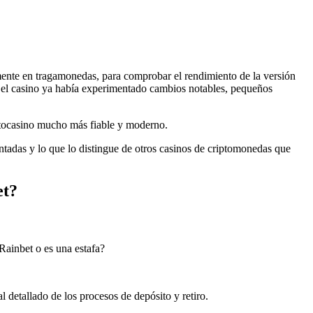
nte en tragamonedas, para comprobar el rendimiento de la versión
, el casino ya había experimentado cambios notables, pequeños
riptocasino mucho más fiable y moderno.
ntadas y lo que lo distingue de otros casinos de criptomonedas que
et?
Rainbet o es una estafa?
 detallado de los procesos de depósito y retiro.