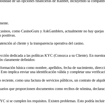
didad de las opciones financieras de Rainbet, incluyendo la compatibil
mente.
n casinos, como CasinoGuru y AskGamblers, actualmente no hay quejas p
 positivas.
tención al cliente y la transparencia operativa del casino.
ción dedicada a las políticas KYC (Conozca a su Cliente). En nuestra e
ión claramente definidos:
formación básica como nombre, apellidos, fecha de nacimiento, direcci
 Esto implica enviar una identificación válida y completar una verificac
eciente, como una factura de servicios públicos, un contrato de alquile
 usuarios que proporcionen documentos como recibos de nómina, declarac
 KYC si se cumplen los requisitos. Existen problemas. Esto podría incluir