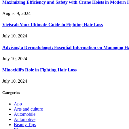
Maximizing Efficiency and Safety with Crane Hoists in Modern I
August 9, 2024
Viviscal: Your Ultimate Guide to Fighting Hair Loss
July 10, 2024
Advising a Dermatologist: Essential Information on Managing H
July 10, 2024
Minoxidil’s Role in Fighting Hair Loss
July 10, 2024
Categories
App
Arts and culture
Automobile
Automotive
Beauty Tips