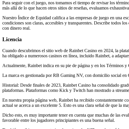
Para seguir con el juego, nos tomamos el tiempo de revisar los términ
más allá de lo que hacen otros sitios de reseñas, evaluamos exhaustiv
Nuestro Índice de Equidad califica a las empresas de juego en una esc
condiciones son claras, accesibles y transparentes. Describe todos los
con dinero real.
Licencia
Cuando descubrimos el sitio web de Rainbet Casino en 2024, la plata
ha obligado a numerosos casinos en línea, incluido Rainbet, a adaptar
Actualmente, Rainbet indica en su pie de página y en los Términos y 
La marca es gestionada por RB Gaming NV, con domicilio social en 
Historial: Desde finales de 2023, Rainbet Casino ha consolidado gradu
plataformas. Plataformas como Kick y Twitch han mostrado a streamers 
En nuestra propia página web, Rainbet ha recibido constantemente com
actual se acerca a un excelente 5. Esto es una clara señal de que la ma
Dicho esto, es muy importante tener en cuenta que muchas de las eval
favorable entre los jugadores principiantes es una buena señal.