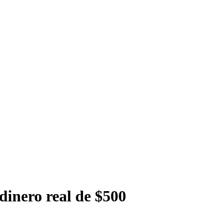
dinero real de $500