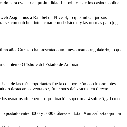
ado para evaluar en profundidad las políticas de los casinos online
web Asignamos a Rainbet un Nivel 3, lo que indica que sus
trarse, cómo deben interactuar con el sistema y las normas para jugar
ltimo año, Curazao ha presentado un nuevo marco regulatorio, lo que
inanciamiento Offshore del Estado de Anjouan.
s. Una de las más importantes fue la colaboración con importantes
ido destacar las ventajas y funciones del sistema en directo.
los usuarios obtienen una puntuación superior a 4 sobre 5, y la media
 apostado entre 3000 y 5000 dólares en total. Aun así, esta opinión