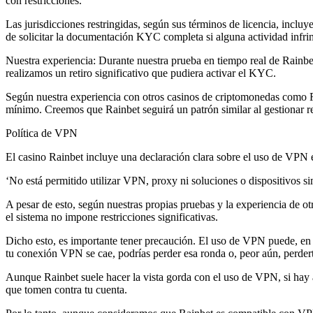
con restricciones.
Las jurisdicciones restringidas, según sus términos de licencia, inclu
de solicitar la documentación KYC completa si alguna actividad infring
Nuestra experiencia: Durante nuestra prueba en tiempo real de Rainbe
realizamos un retiro significativo que pudiera activar el KYC.
Según nuestra experiencia con otros casinos de criptomonedas como 
mínimo. Creemos que Rainbet seguirá un patrón similar al gestionar re
Política de VPN
El casino Rainbet incluye una declaración clara sobre el uso de VPN 
‘No está permitido utilizar VPN, proxy ni soluciones o dispositivos si
A pesar de esto, según nuestras propias pruebas y la experiencia de 
el sistema no impone restricciones significativas.
Dicho esto, es importante tener precaución. El uso de VPN puede, en a
tu conexión VPN se cae, podrías perder esa ronda o, peor aún, perder
Aunque Rainbet suele hacer la vista gorda con el uso de VPN, si hay 
que tomen contra tu cuenta.