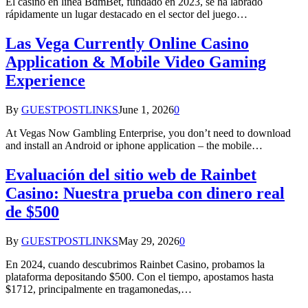
El casino en línea BdmBet, fundado en 2023, se ha labrado
rápidamente un lugar destacado en el sector del juego…
Las Vega Currently Online Casino
Application & Mobile Video Gaming
Experience
By
GUESTPOSTLINKS
June 1, 2026
0
At Vegas Now Gambling Enterprise, you don’t need to download
and install an Android or iphone application – the mobile…
Evaluación del sitio web de Rainbet
Casino: Nuestra prueba con dinero real
de $500
By
GUESTPOSTLINKS
May 29, 2026
0
En 2024, cuando descubrimos Rainbet Casino, probamos la
plataforma depositando $500. Con el tiempo, apostamos hasta
$1712, principalmente en tragamonedas,…