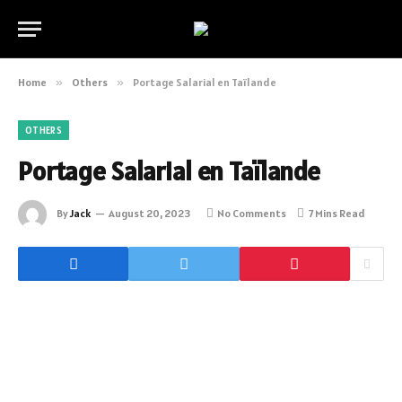
Home
»
Others
»
Portage Salarial en Taïlande
OTHERS
Portage Salarial en Taïlande
By
Jack
August 20, 2023
No Comments
7 Mins Read